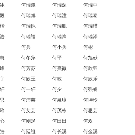
冰
何瑞潭
何瑞深
何瑞中
毅
何瑞旭
何瑞潼
何瑞泰
楷
何瑞恺
何瑞舰
何瑞瑾
浩
何瑞福
何瑞烽
何瑞泽
何兵
何小兵
何彬
慧
何冬萍
何平
何旭献
峰
何芳苏
何熹微
何欣羽
宇
何欣玉
何敏
何欣乐
轩
何一轩
何夕
何强睿
思
何沛芸
何泉璋
何坤玲
玲
何艾芸
何茂栋
何思芸
心
何则逞
何田田
何双
皓
何延祖
何长溪
何金溪