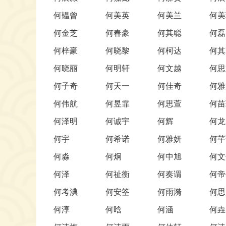
何韫曾
何美英
何美兰
何美
何金芝
何春豪
何其聪
何磊
何梓豪
何晓黎
何柯达
何其
何晓丽
何明轩
何文越
何思
何子奇
何天一
何佳奇
何雅
何伟航
何昱霏
何思萱
何苗
何泽明
何诚宇
何辉
何龙
何宇
何希诺
何雅妍
何芊
何淼
何炯
何中旭
何文
何泽
何祉衡
何奏谓
何帝
何考淟
何安筌
何雨漪
何思
何淳
何晗
何涵
何垚