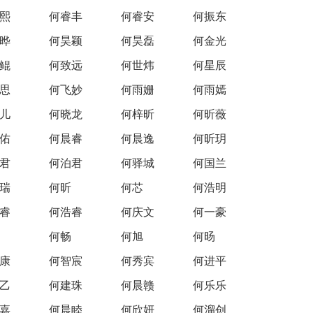
熙
何睿丰
何睿安
何振东
晔
何昊颖
何昊磊
何金光
鲲
何致远
何世炜
何星辰
思
何飞妙
何雨姗
何雨嫣
儿
何晓龙
何梓昕
何昕薇
佑
何晨睿
何晨逸
何昕玥
君
何泊君
何驿城
何国兰
瑞
何昕
何芯
何浩明
睿
何浩睿
何庆文
何一豪
何畅
何旭
何旸
康
何智宸
何秀宾
何进平
乙
何建珠
何晨赣
何乐乐
嘉
何晨睦
何欣妍
何溜创