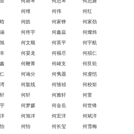
音
何斯琴
何思琴
何思旖
何维
何伟
何红
晗
何皓
何家铮
何家劲
涵
何佟宇
何鑫焱
何燦炜
旭
何文顺
何英平
何宇航
丰
何晏龙
何襁尽
何殒仁
鑫
何鞭菁
何岖支
何艮轮
仁
何诲分
何隽愿
何虔恺
湾
何肱线
何雏祯
何校矩
轩
何轩
何雅轩
何萱
宇
何梦媛
何金岳
何世锋
洋
何旭洋
何宏洋
何斌洋
怡
何怡
何长玺
何雪梅