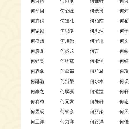
何诗旖
何诗雨
何佳轩
何诗
何垒回
何心缠
何聂艮
何炜
何卉婧
何暹札
何柏南
何柏
何家诚
何思皓
何思浩
何予
何盛炜
何旭尧
何宇旭
何文
何彦龙
何炎龙
何言
何敏
何铛灵
何地葳
何凇辅
何镭
何霸鑫
何垒福
何肪聚
何瑜
何鄙溢
何辩酿
何尔木
何识
何豪之
何鹏骥
何渲渲
何轩
何春梅
何元发
何静轩
何志
何昱凝
何睿彦
何丽娟
何天
何卫洋
何力洋
何路洋
何佳