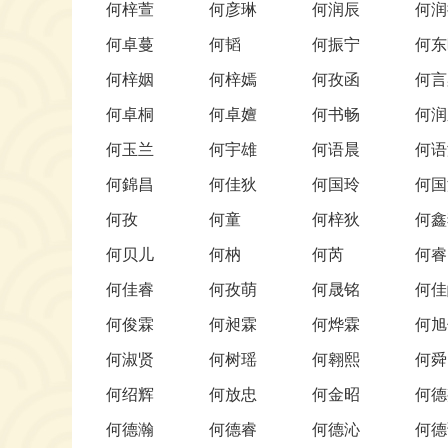
何梓萱
何彦琳
何润辰
何润
何卓蔓
何韬
何振宁
何东
何梓姻
何梓嫣
何孜函
何言
何卓桐
何卓嬗
何书畅
何润
何玉兰
何宇雄
何语晨
何语
何錦昌
何佳狄
何国玲
何国
何孜
何童
何梓狄
何鑫
何贝儿
何枘
何芮
何睿
何佳睿
何孜萌
何晟铭
何佳
何俊霖
何昶霖
何烨霖
何旭
何淑贤
何树瑶
何翱熙
何舜
何绍辉
何放忠
何金昭
何德
何德瀚
何德睿
何德沁
何德