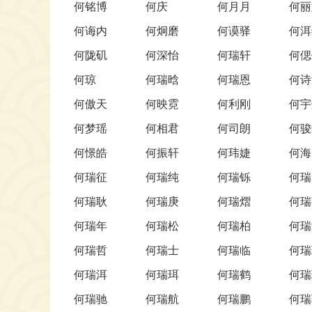
何铭博
何庆
何月月
何丽
何诲内
何炯磨
何谟驿
何洱
何陇矶
何深怡
何瑞轩
何偲
何琼
何瑞晗
何瑞恩
何诗
何傲天
何映霓
何利刚
何宇
何梦瑶
何相君
何司朗
何骏
何憬皓
何振轩
何玮婕
何海
何瑞征
何瑞纯
何瑞铄
何瑞
何瑞耿
何瑞庚
何瑞熠
何瑞
何瑞年
何瑞松
何瑞柏
何瑞
何瑞哲
何瑞士
何瑞临
何瑞
何瑞洱
何瑞珥
何瑞鹤
何瑞
何瑞驰
何瑞航
何瑞鹏
何瑞