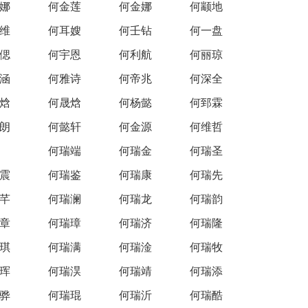
娜
何金莲
何金娜
何颛地
维
何耳嫂
何壬钻
何一盘
偲
何宇恩
何利航
何丽琼
涵
何雅诗
何帝兆
何深全
焓
何晟焓
何杨懿
何郅霖
朗
何懿轩
何金源
何维哲
何瑞端
何瑞金
何瑞圣
震
何瑞鉴
何瑞康
何瑞先
芊
何瑞澜
何瑞龙
何瑞韵
章
何瑞璋
何瑞济
何瑞隆
琪
何瑞满
何瑞淦
何瑞牧
珲
何瑞淏
何瑞靖
何瑞添
骅
何瑞琨
何瑞沂
何瑞酷