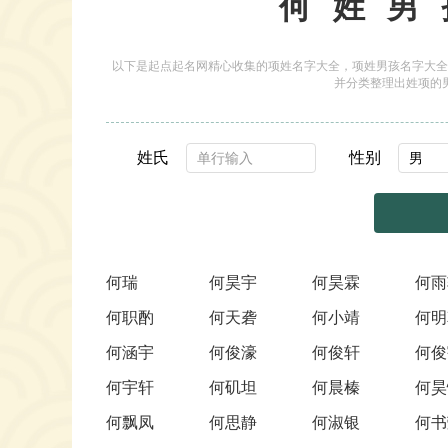
何姓男
以下是起点起名网精心收集的项姓名字大全，项姓男孩名字大全
并分类整理出姓项的
姓氏
性别
何瑞
何昊宇
何昊霖
何雨
何职酌
何天砻
何小靖
何明
何涵宇
何俊濠
何俊轩
何俊
何宇轩
何矶坦
何晨榛
何昊
何飘凤
何思静
何淑银
何书