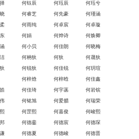
择
何钰辰
何珏辰
何珏兮
晓
何睿芝
何先豪
何瑾涵
柔
何雨纯
何卓宸
何卓璇
东
何娟
何烨诗
何焕卿
涵
何小贝
何佳朗
何晓梅
洁
何枘狄
何狄
何晟狄
狄
何锐狄
何佳锐
何玥瑄
何梓焓
何梓晗
何佳鑫
皓
何佳琦
何宇菡
何岩镔
伟
何铭旭
何爱腊
何瑞荣
熙
何罡熙
何嘉俊
何峻熙
邦
何德銮
何德宸
何德琛
谦
何德夏
何德峻
何德晋