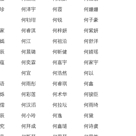
珍
何泽宇
何霞
何姗姗
何劺玵
何锐
何子豪
家
何睿淇
何梓妍
何紫妍
嫣
何江
何祖沿
何舒洋
辰
何晨璐
何昕健
何婧瑶
蕴
何奕霖
何嘉宇
何家宇
何宜
何浩然
何以
语
何雨彤
何睿琪
何鑫
烁
何彩莲
何术华
何骏臣
儒
何汉滔
何拉坛
何雨绮
辰
何小玲
何逸
何黛
究
何拜成
何鑫琎
何诗虞