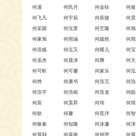
何溪
何民月
何金钰
何俊
何飞凡
何宇辰
何辰骏
何昊
何采囡
何泓萱
何艺隆
何旭
何家旭
何雨涵
何嫣然
何雨
何语嫣
何泓又
何曜儿
何宝
何圣杰
何晨泽
何腾
何天
何可昕
何可馨
何家乐
何泓
何烨
何康书
何浩冗
何浩
何浩宇
何浩铭
何浩龙
何皓
何宸
何昊昇
何玮
何琪
何钦
何馨
何奕洋
何智
何银春
何知隆
何沐濂
何泽
何晨颢
何嘉懿
何邠贤
何晨