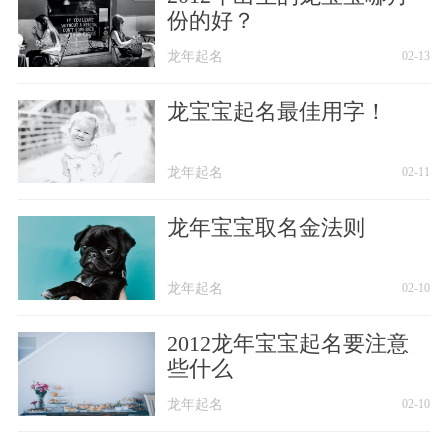
份的好？
龙年起名
02-13
龙宝宝起名最佳用字！
龙年起名
02-11
龙年宝宝取名金法则
龙年起名
02-10
2012龙年宝宝起名要注意
些什么
龙年起名
02-10