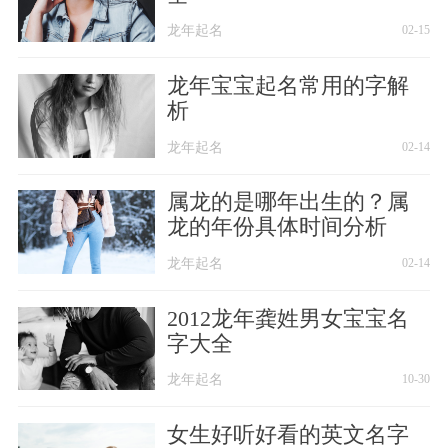
龙年起名
02-15
龙年宝宝起名常用的字解
析
龙年起名
02-14
属龙的是哪年出生的？属
龙的年份具体时间分析
龙年起名
02-14
2012龙年龚姓男女宝宝名
字大全
龙年起名
10-30
女生好听好看的英文名字