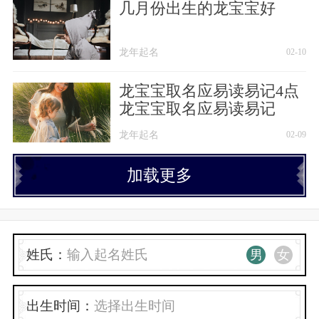
几月份出生的龙宝宝好
龙年起名
02-10
龙宝宝取名应易读易记4点
龙宝宝取名应易读易记
龙年起名
02-09
加载更多
姓氏：
男
女
出生时间：