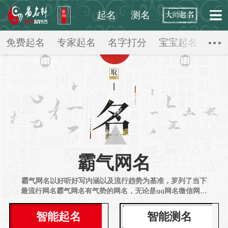
起名
测名
起点起名网
>
霸气网名
>
免费起名
专家起名
名字打分
宝宝起名
公
霸气网名
霸气网名以好听好写内涵以及流行趋势为基准，罗列了当下
最流行网名霸气网名有气势的网名，无论是qq网名微信网名
情侣网名还是游戏网名都囊括其中，帮助大家提供一个霸气
的网名供大家选择
智能起名
智能测名