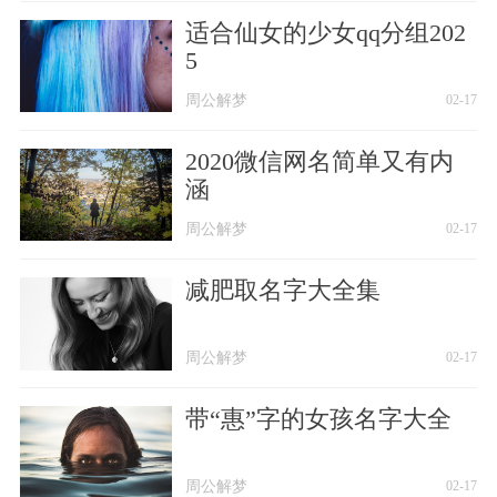
适合仙女的少女qq分组202
5
周公解梦
02-17
2020微信网名简单又有内
涵
周公解梦
02-17
减肥取名字大全集
周公解梦
02-17
带“惠”字的女孩名字大全
周公解梦
02-17