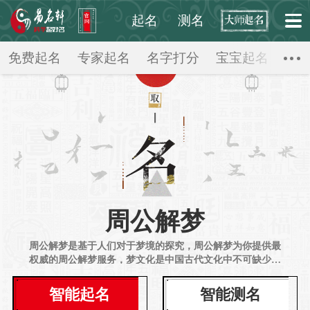
起名
测名
起点起名网
>
周公解梦
>
免费起名
专家起名
名字打分
宝宝起名
公
周公解梦
周公解梦是基于人们对于梦境的探究，周公解梦为你提供最
权威的周公解梦服务，梦文化是中国古代文化中不可缺少的
重要组成部分，在民间流传甚广。周公解梦是窃听自己潜意
识和意识相互交流的机会，它为人们打开了通往自我整合的
智能起名
智能测名
大门钥匙，也能为自己接下来的生活、行动做一些参考和指