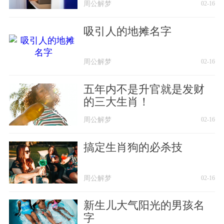
周公解梦
02-16
吸引人的地摊名字
周公解梦
02-16
五年内不是升官就是发财
的三大生肖！
周公解梦
02-16
搞定生肖狗的必杀技
周公解梦
02-16
新生儿大气阳光的男孩名
字