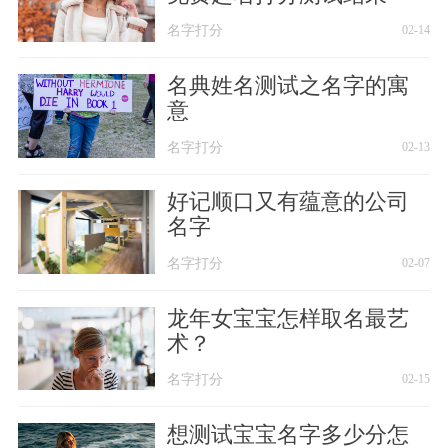
名字打分
02-14
名典姓名测试之名字的寓
意
名字打分
02-13
好记顺口又有蕴意的公司
名字
名字打分
02-07
龙年女宝宝怎样取名最艺
术？
名字打分
02-15
想测试宝宝名字多少分怎