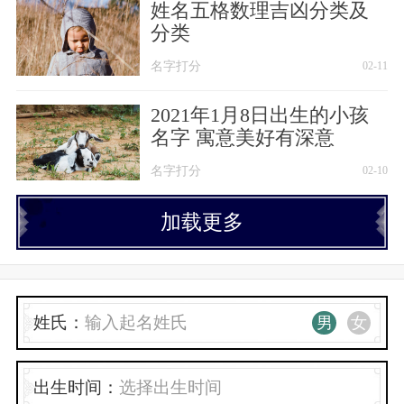
姓名五格数理吉凶分类及
分类
名字打分
02-11
2021年1月8日出生的小孩
名字 寓意美好有深意
名字打分
02-10
加载更多
姓氏：
男
女
出生时间：