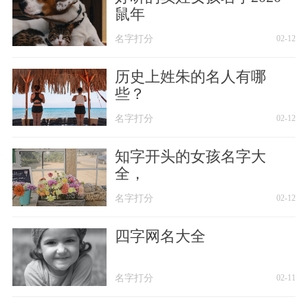
鼠年
名字打分
02-12
历史上姓朱的名人有哪
些？
名字打分
02-12
知字开头的女孩名字大
全，
名字打分
02-12
四字网名大全
名字打分
02-11