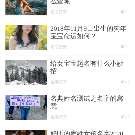
么查呢
名字打分
02-14
2018年11月9日出生的狗年
宝宝命运如何？
名字打分
02-14
给女宝宝起名有什么小妙
招
名字打分
02-13
名典姓名测试之名字的寓
意
名字打分
02-13
好听的窦姓女孩名字2020