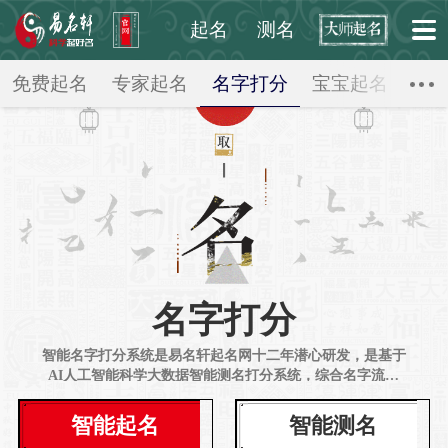
起名
测名
起点起名网
>
名字打分
>
免费起名
专家起名
名字打分
宝宝起名
公
名字打分
智能名字打分系统是易名轩起名网十二年潜心研发，是基于
AI人工智能科学大数据智能测名打分系统，综合名字流行
度，使名字乎合现代人审美要求，同时结合好听（声音、韵
母、声调、谐音），好写（字形、部首、笔画数），内涵
智能起名
智能测名
（汉字字义、名字喻义），融合诗词成语意蕴，名字印象，