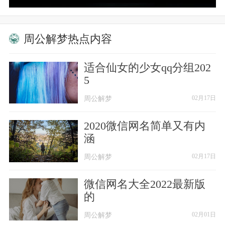
失夜酒馆ღ
周公解梦热点内容
────────
适合仙女的少女qq分组202
海洋是哭蓝的天✿
5
周公解梦
周公解梦
02月17日
云朵是天空的梦✿
2020微信网名简单又有内
亡鱼是深海的疤✿
涵
影子是时光的心✿
周公解梦
周公解梦
02月17日
你是我寄居的巷✿
微信网名大全2022最新版
的
他是我最爱的人✿
周公解梦
周公解梦
02月01日