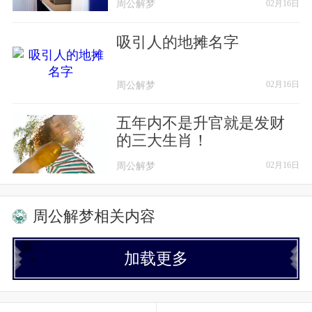
周公解梦
周公解梦
02月16日
ッ久而不离ッ
吸引人的地摊名字
ッ伴而不弃ッ
周公解梦
周公解梦
02月16日
────────
五年内不是升官就是发财
【一个愿】
的三大生肖！
☄我许了好久☄
周公解梦
周公解梦
02月16日
【一份爱】
周公解梦相关内容
☄我守了好久☄
加载更多
【一个人】
☄我爱了好久 ☄