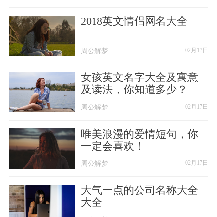
2018英文情侣网名大全
周公解梦
周公解梦
02月17日
女孩英文名字大全及寓意
及读法，你知道多少？
周公解梦
周公解梦
02月17日
唯美浪漫的爱情短句，你
一定会喜欢！
────────
周公解梦
周公解梦
02月17日
ッ嘴在逞强ッ
大气一点的公司名称大全
大全
ッ心在投降ッ