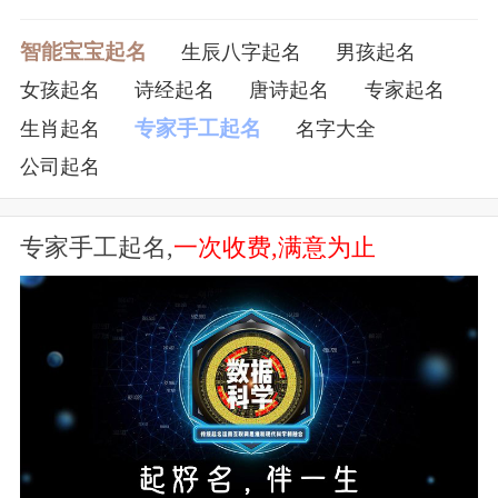
▓小单纯゜ ╰＇
智能宝宝起名
生辰八字起名
男孩起名
────────
女孩起名
诗经起名
唐诗起名
专家起名
专家手工起名
生肖起名
名字大全
孤巷独影ღ
公司起名
北岛屿梦ღ
专家手工起名,
一次收费,满意为止
沁晚离殇ღ
客走茶凉ღ
海蓝无魂ღ
埋藏曾经ღ
风月斟酒ღ