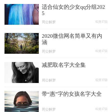
这世界太嘈杂❀
适合仙女的少女qq分组202
5
周边都是假话❀
周公解梦
周公解梦
02月17日
你能不能找个理由❀
2020微信网名简单又有内
等我回家❀
涵
周公解梦
周公解梦
02月17日
────────
减肥取名字大全集
爆棚少女心的qq分组
周公解梦
周公解梦
02月17日
每个女孩子都是应该被宠爱的小仙女，这
里整理了爆棚少女心的qq分组，希望各位
带“惠”字的女孩名字大全
小仙女喜欢。
周公解梦
周公解梦
02月17日