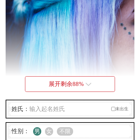
展开剩余
88
%
姓氏：
未出生
性别：
男
女
不限