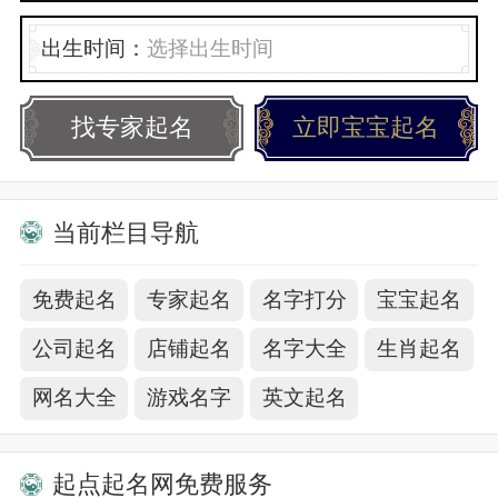
出生时间：
────────
✿゛我们一起闹❤
找专家起名
立即宝宝起名
▓小做作゜ ╰＇
当前栏目导航
✿゛我们一起疯❤
▓小情绪゜ ╰＇
免费起名
专家起名
名字打分
宝宝起名
公司起名
店铺起名
名字大全
生肖起名
✿゛我们一起笑❤
网名大全
游戏名字
英文起名
▓小幸福゜ ╰＇
✿゛我们一起哭❤
起点起名网免费服务