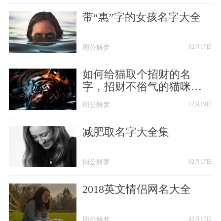
────────
带“惠”字的女孩名字大全
耍脾气永远是我☼
周公解梦
周公解梦
02月17日
被迁就也要是我☼
如何给猫取个招财的名
怕距离的人是我☼
字，招财不俗气的猫咪名
字大全
周公解梦
周公解梦
12月19日
总怀疑你的是我☼
减肥取名字大全集
闹情绪的也是我☼
怕没结局的是我☼
周公解梦
周公解梦
02月17日
都是我☼
2018英文情侣网名大全
────────
周公解梦
周公解梦
02月17日