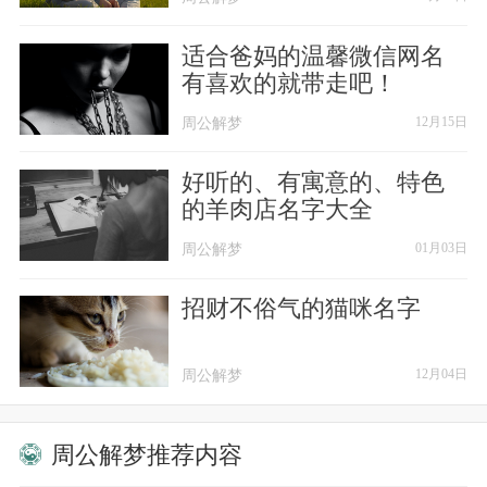
♔ 他是信仰
适合爸妈的温馨微信网名
有喜欢的就带走吧！
♔ 亦能发光
周公解梦
周公解梦
12月15日
♔ 他是太阳
好听的、有寓意的、特色
的羊肉店名字大全
♔ 亦会照亮
周公解梦
周公解梦
01月03日
♔ 他是我命
招财不俗气的猫咪名字
♔ 深入骨髓
周公解梦
周公解梦
12月04日
♔ 心尖爱人
────────
周公解梦推荐内容