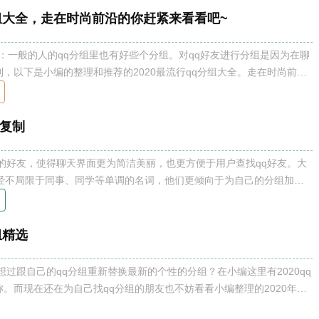
分组大全，走在时尚前沿的你赶紧来看看吧~
大全：一般的人的qq分组里也有好些个分组。对qq好友进行分组是因为在聊
，以下是小编的整理和推荐的2020最流行qq分组大全。走在时尚前沿
020最流行qq分组大全 追求个性的年轻朋友
可复制
中的好友，使得聊天界面更为简洁美丽，也更方便于用户查找qq好友。大
已经不局限于同事、同学等单调的名词，他们更倾向于为自己的分组加上
和独特的符号，从而增加美丽和个性。以下是符号qq分组大全可复制，
 符号qq分
组精选
有想过跟自己的qq分组重新替换最新的个性的分组？在小编这里有2020qq
。而现在还在为自己找qq分组的朋友也不妨看看小编整理的2020年的