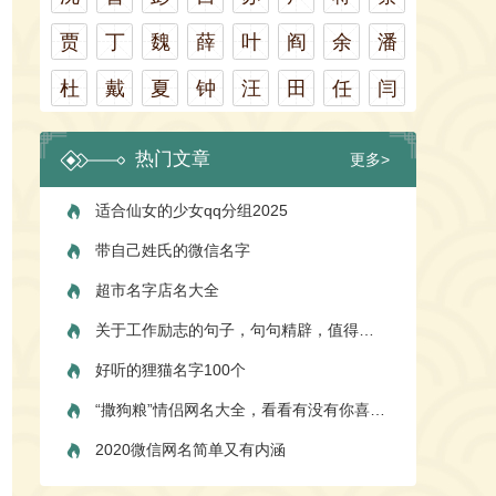
贾
丁
魏
薛
叶
阎
余
潘
杜
戴
夏
钟
汪
田
任
闫
热门文章
更多>
适合仙女的少女qq分组2025
带自己姓氏的微信名字
超市名字店名大全
关于工作励志的句子，句句精辟，值得收藏
好听的狸猫名字100个
“撒狗粮”情侣网名大全，看看有没有你喜欢的
2020微信网名简单又有内涵