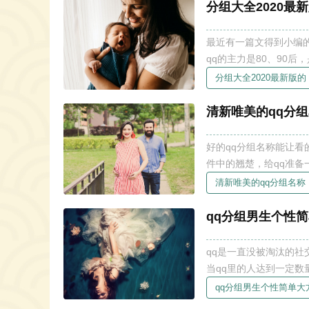
分组大全2020最
最近有一篇文得到小编的
qq的主力是80、90
心，但是如今的90后已
分组大全2020最新版的
呢？请看以下分组大全2
清新唯美的qq分
好的qq分组名称能让看
件中的翘楚，给qq准备
方式。因此，为大家准
清新唯美的qq分组名称
应的分组名称。 
qq分组男生个性
qq是一直没被淘汰的
当qq里的人达到一定
适合个性简洁大方的分组名
qq分组男生个性简单大
生个性简洁大方 男生的