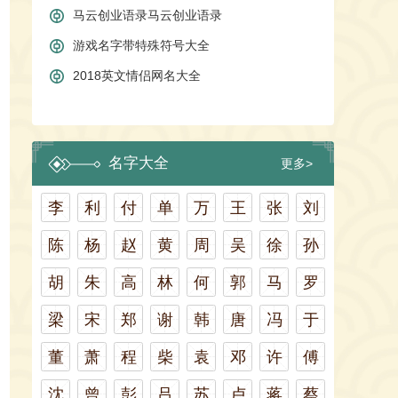
马云创业语录马云创业语录
游戏名字带特殊符号大全
2018英文情侣网名大全
名字大全
更多>
李
利
付
单
万
王
张
刘
陈
杨
赵
黄
周
吴
徐
孙
胡
朱
高
林
何
郭
马
罗
梁
宋
郑
谢
韩
唐
冯
于
董
萧
程
柴
袁
邓
许
傅
沈
曾
彭
吕
苏
卢
蒋
蔡