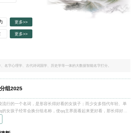
更多>>
更多>>
学、名字心理学、古代诗词国学、历史学等一体的大数据智能名字打分。
分组2025
q的女孩子经常会换分组名称，使qq主界面看起来更好看，那长得好看
呢？一起来看看适合仙女的少女qq分组。 适合仙女的少女qq分