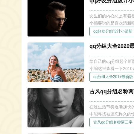
qq好友分组设计
女生们的内心总是有着
小编要说的是喜欢清新
的分组，可以看下这篇文章哦。 qq好友分组设计小清新 如何取清新
qq好友分组设计小清新
看以下内容参考下吧~
qq分组大全2020
给自己的qq分组起个新
小编这里查看一下201
来看看吧~ qq分组大全2020新颖版 虽然在2020年时间过去一大半了，但新颖版的分组名称有哪
qq分组大全2017最新版
些呢？下面就不妨看
古风qq分组名称
在这生活节奏逐渐加快
中能寻找被遗忘许久的
字委婉动听。这里整理了古
古风qq分组名称两三字
名称两三字 若要问起为