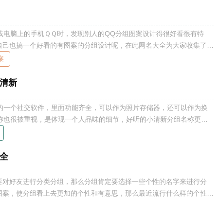
或电脑上的手机ＱＱ时，发现别人的QQ分组图案设计得很好看很有特
自己也搞一个好看的有图案的分组设计呢，在此网名大全为大家收集了众
计，来参考吧，也可以直接修改分组，把内容复制粘贴过去即可。 qq
案
小清新
久的一个社交软件，里面功能齐全，可以作为照片存储器，还可以作为换
名称也很被重视，是体现一个人品味的细节，好听的小清新分组名称更让
称好听小清新内容，希望可以给予到帮助。 qq分组名称好听小清
格也不一
大全
要对好友进行分类分组，那么分组肯定要选择一些个性的名字来进行分
图案，使分组看上去更加的个性和有意思，那么最近流行什么样的个性