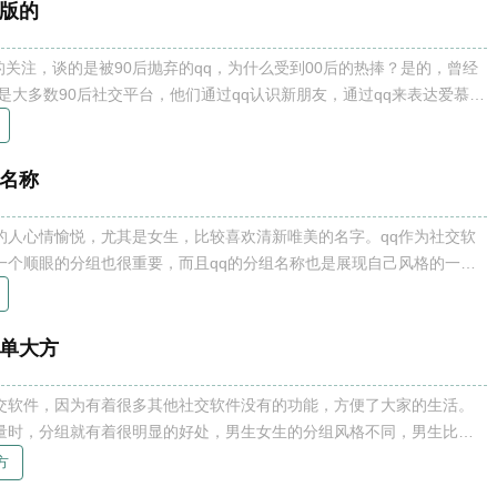
新版的
关注，谈的是被90后抛弃的qq，为什么受到00后的热捧？是的，曾经
后，是大多数90后社交平台，他们通过qq认识新朋友，通过qq来表达爱慕之
经转战微信，而00后已经成为了qq的主力军，那么00是如何起分组的
组名称
的人心情愉悦，尤其是女生，比较喜欢清新唯美的名字。qq作为社交软
一个顺眼的分组也很重要，而且qq的分组名称也是展现自己风格的一种
备了有关清新唯美的qq分组名称内容，大家可以根据自己的喜爱选择相
清新唯美的q
简单大方
社交软件，因为有着很多其他社交软件没有的功能，方便了大家的生活。
数量时，分组就有着很明显的好处，男生女生的分组风格不同，男生比较
称，接下来是小编整理的qq分组男生个性简洁大方内容。 qq分组男
方