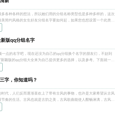
小清新
很多各种各样的想法，所以她们用的分组名称类型也是多种多样的，这次
唯美简约风格的女生好友分组名字要如何起，如果您也想设置一个此类型
个性的好友分组名称呢？看
最新版qq分组名字
颖一点的名字吧，现在还没为自己的qq分组换个名字的朋友们，不妨到
07新颖版的qq分组大全来为自己提供更多的选择，以及参考。下面就一起
两三字，你知道吗？
的时代，人们反而逐渐喜欢上了带有古风的事物，也许是大家希望从古风
慢节奏的生活。古风也就是古韵之美，古风歌曲能使人酣畅淋漓，古风文
风qq分组名称两三字，供大家从古风文字中了解古风。 古风qq分组