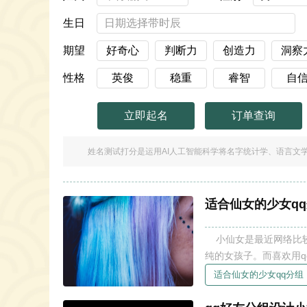
生日
期望
性格
立即起名
订单查询
姓名测试打分是运用AI人工智能科学将名字统计学、语言文
适合仙女的少女qq
小仙女是最近网络比较流行的一个名词，是形容长得好看的女孩子；而少女多指代年轻、单
纯的女孩子。而喜欢用q
的女孩子的qq分组是什么样的
适合仙女的少女qq分组
组 很多女孩子都喜