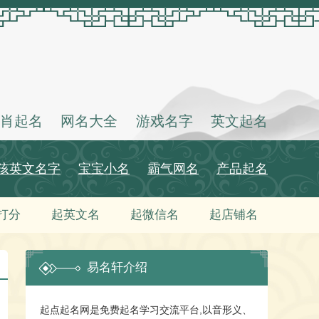
肖起名
网名大全
游戏名字
英文起名
孩英文名字
宝宝小名
霸气网名
产品起名
打分
起英文名
起微信名
起店铺名
易名轩介绍
起点起名网是免费起名学习交流平台,以音形义、
姓氏
性别