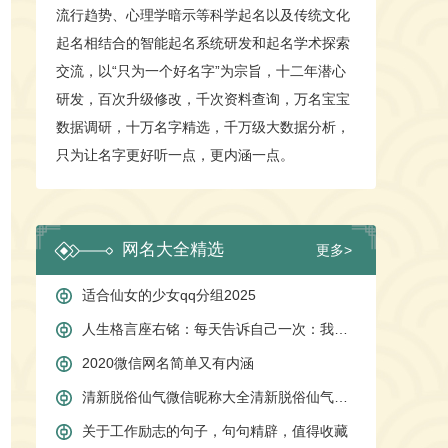
流行趋势、心理学暗示等科学起名以及传统文化
生日
起名相结合的智能起名系统研发和起名学术探索
交流，以“只为一个好名字”为宗旨，十二年潜心
期望
更
研发，百次升级修改，千次资料查询，万名宝宝
性格
更
数据调研，十万名字精选，千万级大数据分析，
只为让名字更好听一点，更内涵一点。
立即起名
订单查询
姓名测试打分是运用AI人工智能科学将名字统计学、语言文学、名字心
网名大全精选
更多>
适合仙女的少女qq分组2025
人生格言座右铭：每天告诉自己一次：我真的很不错
2020微信网名简单又有内涵
清新脱俗仙气微信昵称大全清新脱俗仙气微信昵称大全
关于工作励志的句子，句句精辟，值得收藏