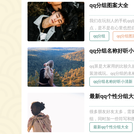
qq分组图案大全
我们在玩别人的手机qq
点，是不是在心里也想
多好看的ＱＱ分组图案设
qq分组
qq分组图
分组图案设计
qq分组名称好听
qq算是大家用的比较
装游戏玩。qq分组的
人喜欢。以下是有关qq分组名
qq分组名称好听小清新
新 不同的人qq分组风
最新qq个性分组
很多朋友好友太多，需
组，同时加一些符写和
qq分组呢？ 最新qq个性分组大全 易名轩起名网根据网站分组喜好设计，收集了众多最新qq个性
最新qq个性分组大全
分组大全。来看看吧。