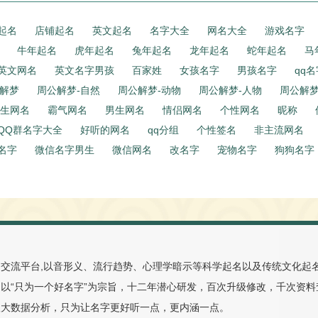
起名
店铺起名
英文起名
名字大全
网名大全
游戏名字
牛年起名
虎年起名
兔年起名
龙年起名
蛇年起名
马
英文网名
英文名字男孩
百家姓
女孩名字
男孩名字
qq名
解梦
周公解梦-自然
周公解梦-动物
周公解梦-人物
周公解梦
生网名
霸气网名
男生网名
情侣网名
个性网名
昵称
QQ群名字大全
好听的网名
qq分组
个性签名
非主流网名
名字
微信名字男生
微信网名
改名字
宠物名字
狗狗名字
交流平台,以音形义、流行趋势、心理学暗示等科学起名以及传统文化起
以“只为一个好名字”为宗旨，十二年潜心研发，百次升级修改，千次资
级大数据分析，只为让名字更好听一点，更内涵一点。