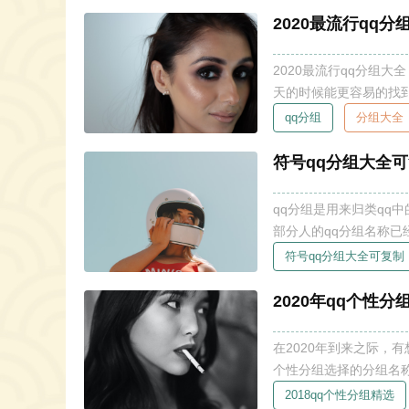
2020最流行qq
2020最流行qq分组
天的时候能更容易的找到
的你赶紧来看看吧。直接复制粘贴就可使用啦~ 2
qq分组
分组大全
们，总是将个性表现在
符号qq分组大全
qq分组是用来归类qq
部分人的qq分组名称
具有深刻意义的文字，
符号qq分组大全可复制
一起来了解下吧！
2020年qq个性分
在2020年到来之际，
个性分组选择的分组名称
qq个性分组。 2020qq个性分组选择 在小编这里有最新的qq个性分组，现在还没查找到合适的
2018qq个性分组精选