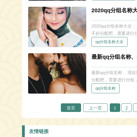
qq个性分
2020qq分组名
2020qq分组名称大
不好分配吧，需要进行
编特地为大家收集整理
qq分组名称大全
推荐几篇相关的QQ
最新qq分组名称、
最新qq分组名称 、现
分配吧，需要进行分组
地为大家收集整理了最
qq分组名称
首页
上一页
1
2
友情链接