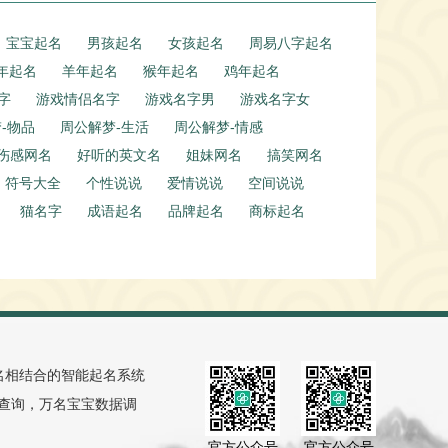
宝宝起名
男孩起名
女孩起名
周易八字起名
年起名
羊年起名
猴年起名
鸡年起名
字
游戏情侣名字
游戏名字男
游戏名字女
-物品
周公解梦-生活
周公解梦-情感
伤感网名
好听的英文名
姐妹网名
搞笑网名
符号大全
个性说说
爱情说说
空间说说
猫名字
成语起名
品牌起名
商标起名
名相结合的智能起名系统
料查询，万名宝宝数据调
官方公众号
官方公众号