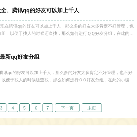
称大全、腾讯qq的好友可以加上千人
全 、现在腾讯qq的好友可以加上千人，那么多的好友太多肯定不好管理，也
分组，以便于找人的时候还查找，那么如何进行ＱＱ好友分组，在此的小
了最新的QQ好友分组，以便给你参考和灵感。易名轩起名网小编给大家
分组名称
最新qq好友分组
在腾讯qq的好友可以加上千人，那么多的好友太多肯定不好管理，也不好
，以便于找人的时候还查找，那么如何进行ＱＱ好友分组，在此的小编特
新的QQ好友分组，以便给你参考和灵感。易名轩起名网小编给大家推荐
几篇相关的QQ分组名称
3
4
5
6
7
下一页
末页