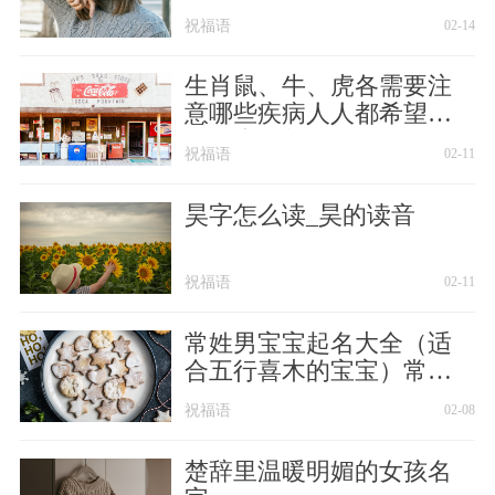
祝福语
02-14
生肖鼠、牛、虎各需要注
意哪些疾病人人都希望身
体健康、长命百岁
祝福语
02-11
昊字怎么读_昊的读音
祝福语
02-11
常姓男宝宝起名大全（适
合五行喜木的宝宝）常姓
男宝宝起名大全
祝福语
02-08
楚辞里温暖明媚的女孩名