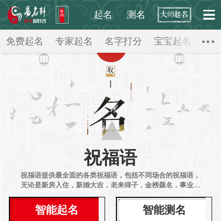
起名
测名
起点起名网
>
祝福语
>
免费起名
专家起名
名字打分
宝宝起名
公
祝福语
祝福语提供最全面的各类祝福语，包括不同场合的祝福语，
无论是新房入住，新婚大吉，老来得子，金榜题名，事业顺
利等祝福语都涵盖其中。同时，根据人们不同年龄层需求，
不同风格需求，选择出最具有特色的祝福语，文艺的深沉的
智能起名
智能测名
还是俏皮的浪漫的，帮助大家提供一个最适合你的祝福语。