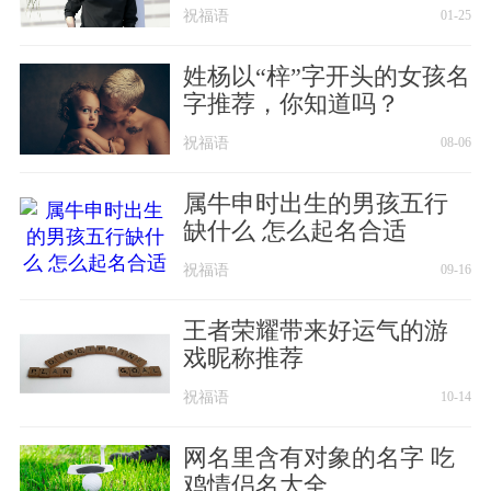
祝福语
01-25
姓杨以“梓”字开头的女孩名
字推荐，你知道吗？
祝福语
08-06
属牛申时出生的男孩五行
缺什么 怎么起名合适
祝福语
09-16
王者荣耀带来好运气的游
戏昵称推荐
祝福语
10-14
网名里含有对象的名字 吃
鸡情侣名大全