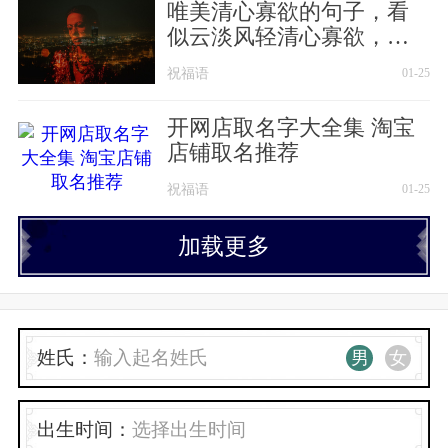
唯美清心寡欲的句子，看
似云淡风轻清心寡欲，但
聪明人一眼就能识破
祝福语
01-25
开网店取名字大全集 淘宝
店铺取名推荐
祝福语
01-25
加载更多
姓氏：
男
女
出生时间：