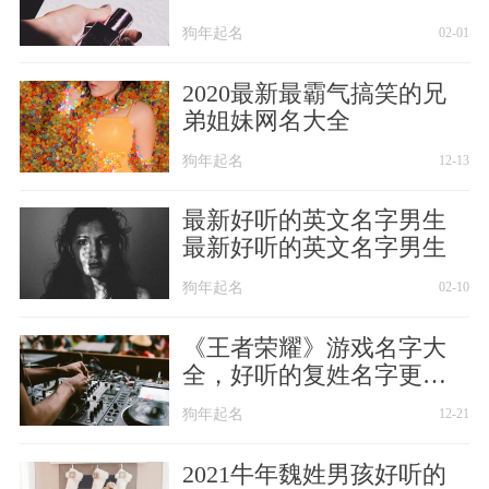
狗年起名
02-01
2020最新最霸气搞笑的兄
弟姐妹网名大全
狗年起名
12-13
最新好听的英文名字男生
最新好听的英文名字男生
狗年起名
02-10
《王者荣耀》游戏名字大
全，好听的复姓名字更能
够吸引他人的注意
狗年起名
12-21
2021牛年魏姓男孩好听的