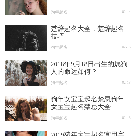
狗年起名
02-14
楚辞起名大全，楚辞起名
技巧
狗年起名
02-13
2018年9月18日出生的属狗
人的命运如何？
狗年起名
02-13
狗年女宝宝起名禁忌狗年
女宝宝起名禁忌大全
狗年起名
02-13
2019猪年宝宝起名宜用字