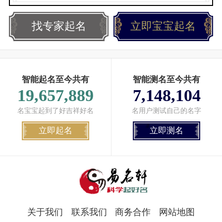
找专家起名
立即宝宝起名
智能起名至今共有
智能测名至今共有
19,657,889
7,148,104
名宝宝起到了好吉祥好名
名用户测试自己的名字
立即起名
立即测名
关于我们
联系我们
商务合作
网站地图