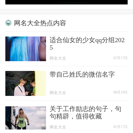
【26】、泪、沾湿衣襟§
【27】、黎歌
网名大全热点内容
【28】、惯性拥抱
适合仙女的少女qq分组202
5
【29】、睡着的宝贝
网名大全
网名大全
02月17日
【30】、初懵
带自己姓氏的微信名字
【31】、拒絕愛妹.
网名大全
网名大全
08月19日
【32】、我想见你
关于工作励志的句子，句
【33】、feel╭幸福
句精辟，值得收藏
【34】、到此为止||◇
网名大全
网名大全
02月17日