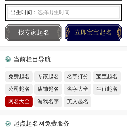
【09】、软耳兔兔
出生时间：
【10】、蘑菇滴滴╮
找专家起名
立即宝宝起名
【11】、做个有出息的人‖
【12】、命╭甴己造
当前栏目导航
【13】、眼泪无处藏躲
免费起名
专家起名
名字打分
宝宝起名
【14】、萌比男神i
公司起名
店铺起名
名字大全
生肖起名
【15】、￣戏舞︶
网名大全
游戏名字
英文起名
【16】、好好做人
【17】、朝三暮你
起点起名网免费服务