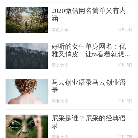
【35】、自强不息╭ェ
2020微信网名简单又有内
涵
【36】、谣言
网名大全
网名大全
02月17日
【37】、终究会走-
好听的女生单身网名：优
雅又俏皮，让ta看着就想到
【38】、笑咖.
你
网名大全
网名大全
10月15日
【39】、蓝礼
马云创业语录马云创业语
【40】、爱可摘星辰
录
网名大全
网名大全
02月17日
【41】、香橙ぽ
尼采是谁？尼采的经典语
【42】、逆襲了。
录
【43】、为谁画相思╮
网名大全
网名大全
02月17日