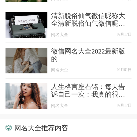
【44】、╭犀利哥
清新脱俗仙气微信昵称大
全清新脱俗仙气微信昵称
【45】、╭借不到的三寸日光╭
大全
网名大全
网名大全
02月17日
【46】、告诉自己﹏要坚强
微信网名大全2022最新版
的
【47】、坚持
网名大全
网名大全
02月01日
【48】、野稚
人生格言座右铭：每天告
【49】、爱情的过失
诉自己一次：我真的很不
错
网名大全
网名大全
02月17日
【50】、留蓝
【51】、香江回眸
网名大全推荐内容