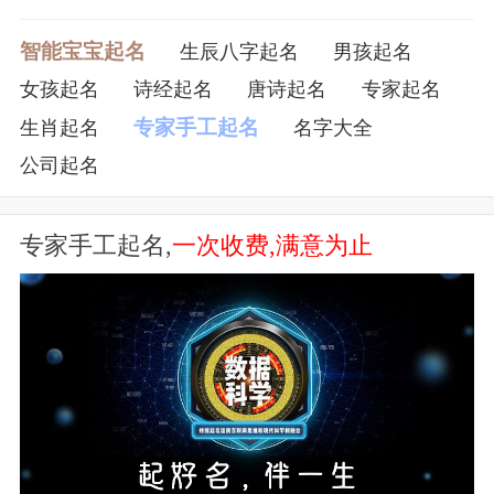
【18】、逆蝶
智能宝宝起名
生辰八字起名
男孩起名
女孩起名
诗经起名
唐诗起名
专家起名
【19】、标点╭╮
专家手工起名
生肖起名
名字大全
【20】、樱花树下缨花落i
公司起名
【21】、二乔.
专家手工起名,
一次收费,满意为止
【22】、无敌小金刚╭╮
【23】、仰望辉煌。
【24】、明日輝煌
【25】、遥遥无期。