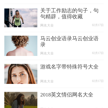
【61】、π╭浅易
关于工作励志的句子，句
句精辟，值得收藏
【62】、幼莓奶卷
网名大全
网名大全
02月17日
【63】、抱ゝ我心上人
马云创业语录马云创业语
录
【64】、浸婚纱
网名大全
网名大全
02月17日
【65】、小忆控丶
游戏名字带特殊符号大全
【66】、一切都是我以为
网名大全
网名大全
02月17日
【67】、你好像还挺自豪
2018英文情侣网名大全
【68】、ゝ纠结的偏执。