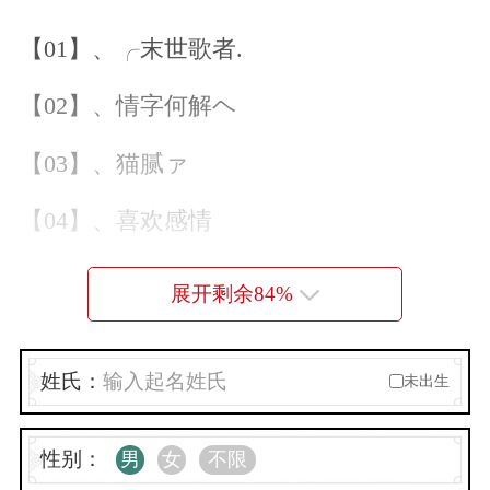
【01】、╭末世歌者.
【02】、情字何解ヘ
【03】、猫腻ァ
【04】、喜欢感情
【05】、温柔养猫客
展开剩余
84
%
【06】、枕梦
姓氏：
未出生
【07】、抓不住i
【08】、.悸动.
性别：
男
女
不限