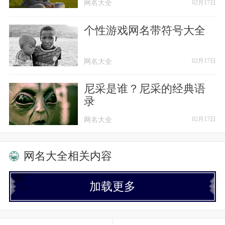
【69】、我要、发光~
网名大全
网名大全
02月17日
【70】、苦尽甘来
个性游戏网名带符号大全
【71】、超乖
网名大全
网名大全
02月17日
【72】、最怕挣扎
尼采是谁？尼采的经典语
录
【73】、长伴i
网名大全
网名大全
02月17日
【74】、哥哥
网名大全相关内容
【75】、甜味小镇
【76】、咋地丶
加载更多
【77】、壹直在改變,