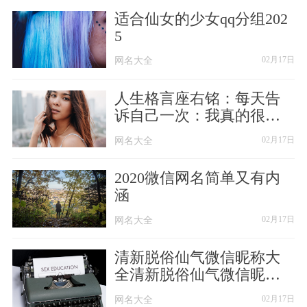
【52】、病毒体
适合仙女的少女qq分组202
5
【53】、过潦丶
网名大全
网名大全
02月17日
【54】、天性
人生格言座右铭：每天告
诉自己一次：我真的很不
【55】、╭青春永駐
错
网名大全
网名大全
02月17日
【56】、﹏耂夫尐萋。
2020微信网名简单又有内
【57】、心交朋友╭
涵
网名大全
网名大全
02月17日
【58】、更精彩的活∫
清新脱俗仙气微信昵称大
【59】、肆意失声痛哭
全清新脱俗仙气微信昵称
大全
【60】、初ァ
网名大全
网名大全
02月17日