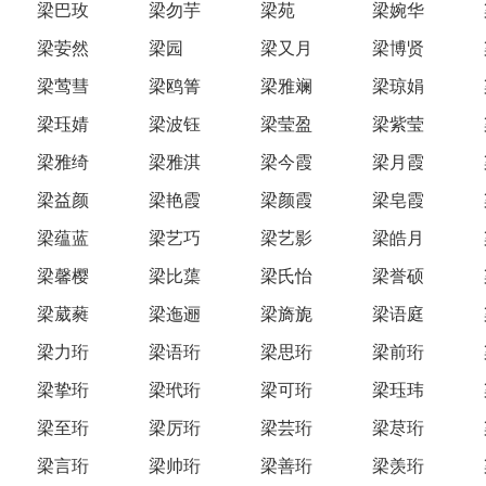
梁巴玫
梁勿芋
梁苑
梁婉华
梁荌然
梁园
梁又月
梁博贤
梁莺彗
梁鸥箐
梁雅斓
梁琼娟
梁珏婧
梁波钰
梁莹盈
梁紫莹
梁雅绮
梁雅淇
梁今霞
梁月霞
梁益颜
梁艳霞
梁颜霞
梁皂霞
梁蕴蓝
梁艺巧
梁艺影
梁皓月
梁馨樱
梁比蕖
梁氏怡
梁誉硕
梁葳蕤
梁迤逦
梁旖旎
梁语庭
梁力珩
梁语珩
梁思珩
梁前珩
梁挚珩
梁玳珩
梁可珩
梁珏玮
梁至珩
梁厉珩
梁芸珩
梁荩珩
梁言珩
梁帅珩
梁善珩
梁羡珩