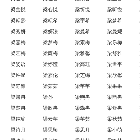
梁鑫悦
梁心悦
梁忻悦
梁昕悦
梁耘熙
梁耘希
梁宇希
梁梦希
梁秀妍
梁妍湲
梁曼希
梁曼妮
梁嘉梅
梁梦梅
梁素梅
梁乐梅
梁艺梅
梁庭梅
梁雅馨
梁舒雅
梁姿语
梁婷滢
梁高珏
梁世平
梁许涵
梁嘉伦
梁芝绵
梁欣馨
梁静雅
梁茹茹
梁芊芊
梁果果
梁遥冉
梁孙
梁煦冉
梁韵冉
梁楚冉
梁歆冉
梁淼冉
梁舒冉
梁纯瑜
梁云芊
梁芊茹
梁秋茹
梁诗月
梁思颖
梁思月
梁小萌