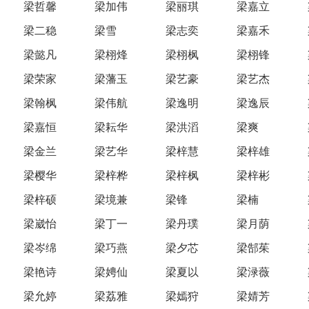
梁哲馨
梁加伟
梁丽琪
梁嘉立
梁二稳
梁雪
梁志奕
梁嘉禾
梁懿凡
梁栩烽
梁栩枫
梁栩锋
梁荣家
梁藩玉
梁艺豪
梁艺杰
梁翰枫
梁伟航
梁逸明
梁逸辰
梁嘉恒
梁耘华
梁洪滔
梁爽
梁金兰
梁艺华
梁梓慧
梁梓雄
梁樱华
梁梓桦
梁梓枫
梁梓彬
梁梓硕
梁境兼
梁锋
梁楠
梁崴怡
梁丁一
梁丹璞
梁月荫
梁岑绵
梁巧燕
梁夕芯
梁郜茱
梁艳诗
梁娉仙
梁夏以
梁渌薇
梁允婷
梁荔雅
梁嫣狩
梁婧芳