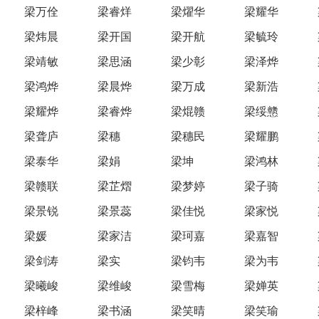
梁万佺
梁睿烊
梁燿华
梁耀华
梁炜晨
梁开国
梁开航
梁毓玲
梁靖敏
梁思涵
梁少彰
梁泽烨
梁鸿烨
梁晨烨
梁万成
梁新浩
梁耀烨
梁睿烨
梁焜赣
梁绥戆
梁聋庐
梁穗
梁穗民
梁耀鹏
梁泰华
梁娟
梁坤
梁鸿林
梁赣联
梁芷熠
梁梦婷
梁子骑
梁景锐
梁景蕊
梁佳悦
梁家悦
梁媛
梁家洁
梁珂嘉
梁嘉智
梁剑涛
梁实
梁钧韦
梁为韦
梁曦峻
梁维峻
梁雪梅
梁婵英
梁梓峰
梁书涵
梁笑晴
梁笑瑜