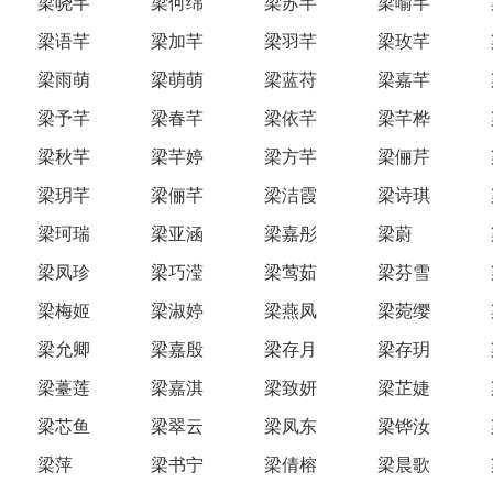
梁哓芊
梁何绵
梁苏芊
梁喻芊
梁语芊
梁加芊
梁羽芊
梁玫芊
梁雨萌
梁萌萌
梁蓝苻
梁嘉芊
梁予芊
梁春芊
梁依芊
梁芊桦
梁秋芊
梁芊婷
梁方芊
梁俪芹
梁玥芊
梁俪芊
梁洁霞
梁诗琪
梁珂瑞
梁亚涵
梁嘉彤
梁蔚
梁凤珍
梁巧滢
梁莺茹
梁芬雪
梁梅姬
梁淑婷
梁燕凤
梁菀缨
梁允卿
梁嘉殷
梁存月
梁存玥
梁薹莲
梁嘉淇
梁致妍
梁芷婕
梁芯鱼
梁翠云
梁凤东
梁铧汝
梁萍
梁书宁
梁倩榕
梁晨歌