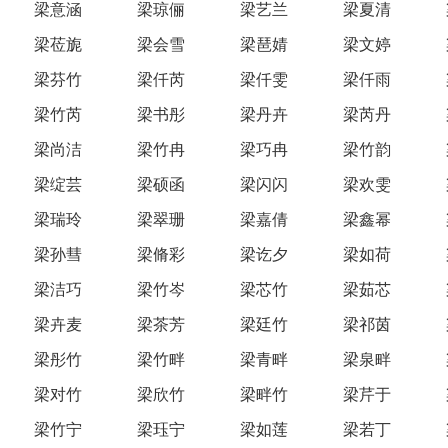
梁意涵
梁琼俪
梁艺兰
梁夏清
梁莅旎
梁会雪
梁琶婧
梁文婷
梁芬竹
梁仟芮
梁仟雯
梁仟雨
梁竹芮
梁书彤
梁丹卉
梁芮丹
梁尚洁
梁竹冉
梁巧冉
梁竹韵
梁绽芸
梁硕函
梁闪闪
梁欢雯
梁瑞玲
梁翠珊
梁嘉倩
梁鑫幂
梁孙彗
梁脩彩
梁讫夕
梁如荷
梁洁巧
梁竹岑
梁芯竹
梁茹芯
梁卉麦
梁茶芳
梁廷竹
梁祁茵
梁彤竹
梁竹畔
梁青畔
梁泉畔
梁对竹
梁欣竹
梁畔竹
梁芹于
梁竹宁
梁珏宁
梁如莲
梁若丁