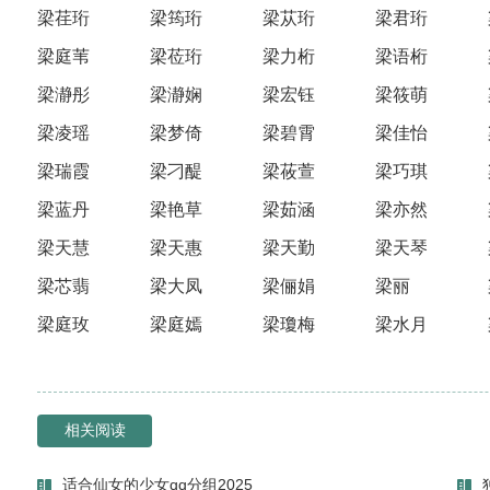
梁荏珩
梁筠珩
梁苁珩
梁君珩
梁庭苇
梁莅珩
梁力桁
梁语桁
梁瀞彤
梁瀞娴
梁宏钰
梁筱萌
梁凌瑶
梁梦倚
梁碧霄
梁佳怡
梁瑞霞
梁刁醍
梁莜萱
梁巧琪
梁蓝丹
梁艳草
梁茹涵
梁亦然
梁天慧
梁天惠
梁天勤
梁天琴
梁芯翡
梁大凤
梁俪娟
梁丽
梁庭玫
梁庭嫣
梁瓊梅
梁水月
相关阅读
适合仙女的少女qq分组2025