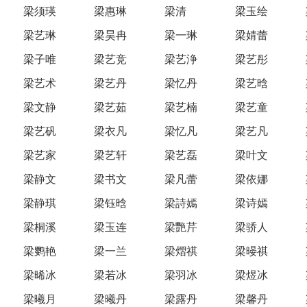
梁须瑛
梁惠琳
梁清
梁玉绘
梁艺琳
梁昊冉
梁一琳
梁婧蕾
梁子唯
梁艺竞
梁艺浄
梁艺彤
梁艺术
梁艺丹
梁忆丹
梁艺晗
梁文静
梁艺茹
梁艺楠
梁艺童
梁艺矾
梁衣凡
梁忆凡
梁艺凡
梁艺家
梁艺轩
梁艺磊
梁叶文
梁静文
梁书文
梁凡蕾
梁依娜
梁静琪
梁钰晗
梁詩嫣
梁诗嫣
梁桐溪
梁玉连
梁艷芹
梁骄人
梁鹦艳
梁一兰
梁熠祺
梁暥祺
梁晞冰
梁若冰
梁羽冰
梁煜冰
梁曦月
梁曦丹
梁露丹
梁馨丹