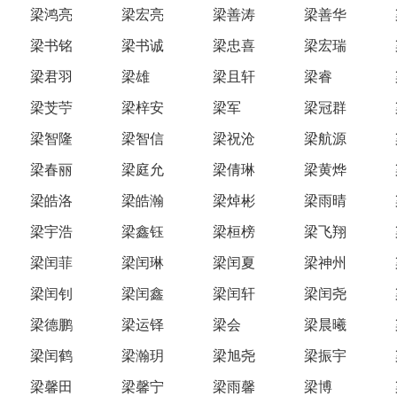
梁鸿亮
梁宏亮
梁善涛
梁善华
梁书铭
梁书诚
梁忠喜
梁宏瑞
梁君羽
梁雄
梁且轩
梁睿
梁芠苧
梁梓安
梁军
梁冠群
梁智隆
梁智信
梁祝沧
梁航源
梁春丽
梁庭允
梁倩琳
梁黄烨
梁皓洛
梁皓瀚
梁焯彬
梁雨晴
梁宇浩
梁鑫钰
梁桓榜
梁飞翔
梁闰菲
梁闰琳
梁闰夏
梁神州
梁闰钊
梁闰鑫
梁闰轩
梁闰尧
梁德鹏
梁运铎
梁会
梁晨曦
梁闰鹤
梁瀚玥
梁旭尧
梁振宇
梁馨田
梁馨宁
梁雨馨
梁博