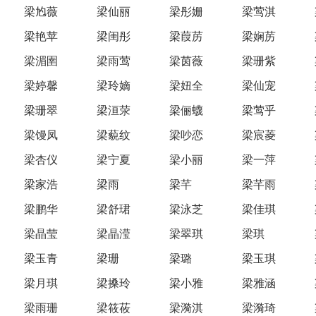
梁尥薇
梁仙丽
梁彤姗
梁莺淇
梁艳苹
梁闺彤
梁葭苈
梁娴苈
梁湄圉
梁雨莺
梁茵薇
梁珊紫
梁婷馨
梁玲嫡
梁妞全
梁仙宠
梁珊翠
梁洹荥
梁俪蠛
梁莺乎
梁馒凤
梁藐纹
梁吵恋
梁宸菱
梁杏仪
梁宁夏
梁小丽
梁一萍
梁家浩
梁雨
梁芊
梁芊雨
梁鹏华
梁舒珺
梁泳芝
梁佳琪
梁晶莹
梁晶滢
梁翠琪
梁琪
梁玉青
梁珊
梁璐
梁玉琪
梁月琪
梁搡玲
梁小雅
梁雅涵
梁雨珊
梁筱莜
梁漪淇
梁漪琦