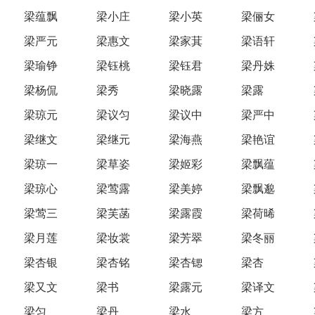
梁蕴飘
梁小庄
梁小英
梁俪女
梁严元
梁惠文
梁家萁
梁语轩
梁瑜铮
梁钰桃
梁钰君
梁丹姝
梁杨侃
梁秀
梁晓露
梁露
梁琼元
梁议匀
梁议中
梁严中
梁继文
梁继元
梁海燕
梁艳谊
梁琼一
梁草姿
梁姬彩
梁飘蕴
梁琼心
梁莺露
梁美婷
梁飘邈
梁莺三
梁芙菡
梁露霞
梁荷晞
梁月莲
梁妆裳
梁芳翠
梁冬丽
梁杏银
梁杏铭
梁杏锶
梁杏
梁又文
梁书
梁露元
梁译文
梁匀
梁丹
梁水
梁方