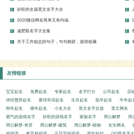
好听的女孩英文名字大全
2020微信网名简单又有内涵
减肥取名字大全集
关于工作励志的句子，句句精辟，值得收藏
友情链接
宝宝起名
免费起名
专家起名
名字打分
公司起名
店
诗经楚辞起名
唐诗宋词起名
生肖起名
鼠年起名
牛年起
狗年起名
猪年起名
小名大全
英文名字女孩
英文网名
霸气的游戏名字
好听的游戏名字
家族名字
周公解梦
周
周公解梦-奇异
周公解梦-建筑
周公解梦-植物
女生网名
祝福语
春节祝福语
元旦节祝福语
拜年短信
QQ群名字