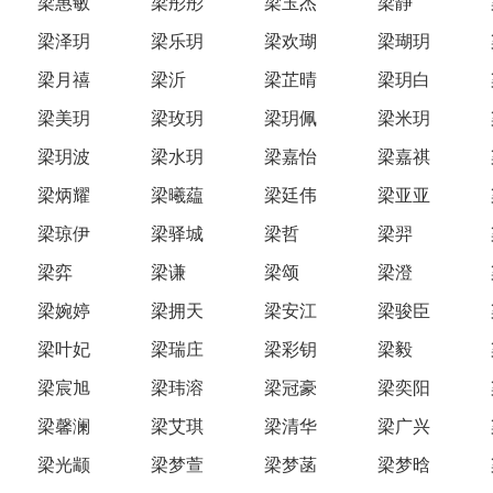
梁惠敏
梁彤彤
梁玉杰
梁静
梁泽玥
梁乐玥
梁欢瑚
梁瑚玥
梁月禧
梁沂
梁芷晴
梁玥白
梁美玥
梁玫玥
梁玥佩
梁米玥
梁玥波
梁水玥
梁嘉怡
梁嘉祺
梁炳耀
梁曦藴
梁廷伟
梁亚亚
梁琼伊
梁驿城
梁哲
梁羿
梁弈
梁谦
梁颂
梁澄
梁婉婷
梁拥天
梁安江
梁骏臣
梁叶妃
梁瑞庄
梁彩钥
梁毅
梁宸旭
梁玮溶
梁冠豪
梁奕阳
梁馨澜
梁艾琪
梁清华
梁广兴
梁光颛
梁梦萱
梁梦菡
梁梦晗