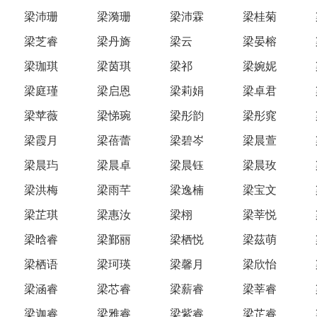
梁沛珊
梁漪珊
梁沛霖
梁桂菊
梁芝睿
梁丹旖
梁云
梁晏榕
梁珈琪
梁茵琪
梁祁
梁婉妮
梁庭瑾
梁启恩
梁莉娟
梁卓君
梁苹薇
梁悌琬
梁彤韵
梁彤窕
梁霞月
梁蓓蕾
梁碧岑
梁晨萱
梁晨玙
梁晨卓
梁晨钰
梁晨玫
梁洪梅
梁雨芊
梁逸楠
梁宝文
梁芷琪
梁惠汝
梁栩
梁莘悦
梁晗睿
梁鄞丽
梁栖悦
梁茲萌
梁栖语
梁珂瑛
梁馨月
梁欣怡
梁涵睿
梁芯睿
梁薪睿
梁莘睿
梁迦睿
梁雅睿
梁紫睿
梁芷睿