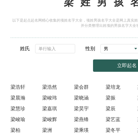
梁姓男孩
以下是起点起名网精心收集的项姓名字大全，项姓男孩名字大全是网上真实姓
并分类整理出姓项的男孩名字大全
姓氏
性别
立即起名
梁浩轩
梁浩然
梁会群
梁培龙
梁晨瀚
梁峻玮
梁晓涵
梁振
梁慧珍
梁嘉琪
梁昊宇
梁辰
梁峻瑜
梁峻辉
梁燕锋
梁艺蓝
梁柏
梁洲
梁乘瑛
梁冬平