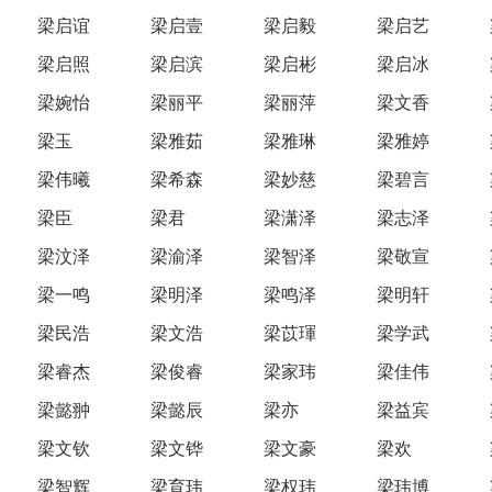
梁启谊
梁启壹
梁启毅
梁启艺
梁启照
梁启滨
梁启彬
梁启冰
梁婉怡
梁丽平
梁丽萍
梁文香
梁玉
梁雅茹
梁雅琳
梁雅婷
梁伟曦
梁希森
梁妙慈
梁碧言
梁臣
梁君
梁潇泽
梁志泽
梁汶泽
梁渝泽
梁智泽
梁敬宣
梁一鸣
梁明泽
梁鸣泽
梁明轩
梁民浩
梁文浩
梁苡琿
梁学武
梁睿杰
梁俊睿
梁家玮
梁佳伟
梁懿翀
梁懿辰
梁亦
梁益宾
梁文钦
梁文铧
梁文豪
梁欢
梁智辉
梁育玮
梁权玮
梁玮博