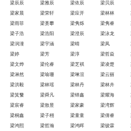
梁辰辰
梁雅辰
梁依辰
梁贝辰
梁家晨
梁荣轩
梁应开
梁林林
梁雨菲
梁蒉攀
梁隽烁
梁隽睿
梁子浩
梁浩阳
梁澄辰
梁泳龙
梁润潼
梁宇涵
梁晴
梁凤
梁婷
梁芳
梁淳
梁哲焱
梁文烨
梁伦睿
梁芝褀
梁凌楚
梁淋然
梁瑜珊
梁琳渲
梁云丽
梁洪毅
梁林瑶
梁林丹
梁林卉
梁箕蘩
梁舜凡
梁铎鑫
梁耀海
梁宸睿
梁敖昱
梁家豪
梁湾辉
梁桐鑫
梁子栩
梁童童
梁倩睿
梁鸿熙
梁哲瀚
梁鸿晖
梁骏霖