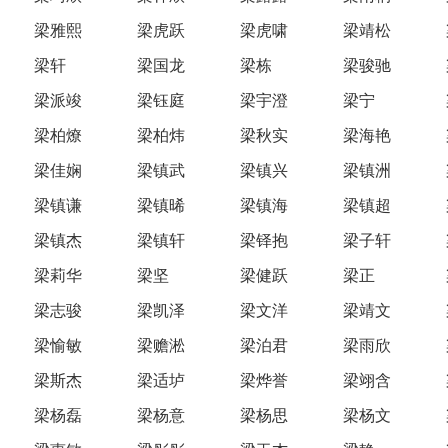
梁雅熙
梁虎跃
梁虎啸
梁靖松
梁轩
梁国龙
梁栋
梁骏驰
梁派竣
梁钰庭
梁宇澄
梁宁
梁柏燎
梁柏炜
梁秋实
梁海艳
梁佳娴
梁镇武
梁镇兴
梁镇洲
梁镇谦
梁镇晞
梁镇海
梁镇超
梁镇杰
梁镇轩
梁铎抱
梁子轩
梁莉华
梁坚
梁健跃
梁正
梁志骏
梁凯泽
梁文洋
梁靖文
梁愉敏
梁赡淞
梁泊君
梁雨欣
梁斯杰
梁适垆
梁烨誉
梁翊含
梁杨磊
梁杨意
梁杨思
梁杨文