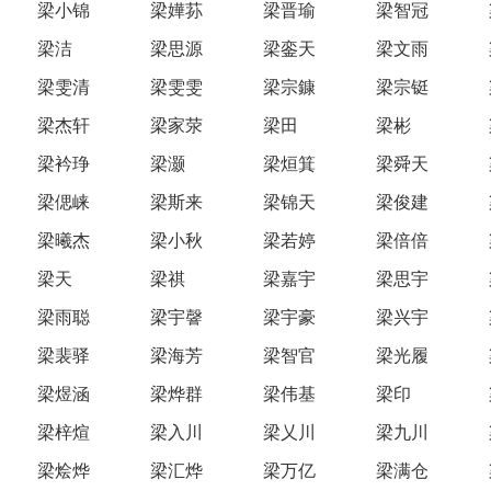
梁小锦
梁嬅荪
梁晋瑜
梁智冠
梁洁
梁思源
梁銮天
梁文雨
梁雯清
梁雯雯
梁宗鏮
梁宗铤
梁杰轩
梁家荥
梁田
梁彬
梁衿琤
梁灏
梁烜箕
梁舜天
梁偲崃
梁斯来
梁锦天
梁俊建
梁曦杰
梁小秋
梁若婷
梁倍倍
梁天
梁祺
梁嘉宇
梁思宇
梁雨聪
梁宇韾
梁宇豪
梁兴宇
梁裴驿
梁海芳
梁智官
梁光履
梁煜涵
梁烨群
梁伟基
梁印
梁梓煊
梁入川
梁乂川
梁九川
梁烩烨
梁汇烨
梁万亿
梁满仓