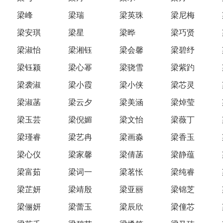
梁峰
梁瑞
梁英珠
梁尼梅
梁安琪
梁星
梁晔
梁巧贤
梁淑怡
梁湘钰
梁会馨
梁碧纾
梁钰颍
梁心幂
梁骁雪
梁紫趵
梁袭淑
梁小霞
梁小侠
梁芯灵
梁淑菡
梁云夕
梁美涵
梁焯莹
梁玉芸
梁倪媚
梁文怡
梁薇丁
梁瑾睿
梁艺冉
梁画淼
梁香玉
梁心仪
梁家馨
梁倩菡
梁静蕴
梁富茹
梁词一
梁茗怅
梁纯睿
梁芷妍
梁靖殷
梁亚丽
梁锦芝
梁俪妍
梁蕾玉
梁辰欣
梁僮芯