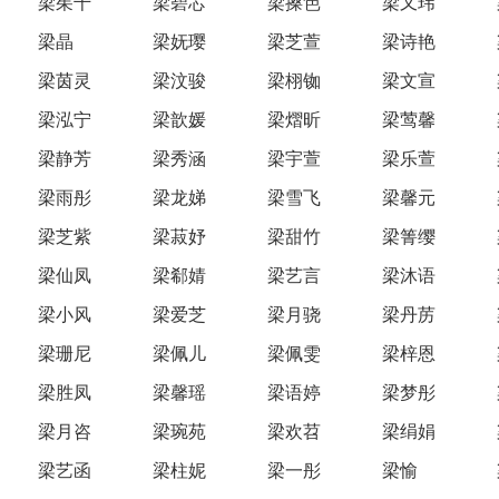
梁茱千
梁碧芯
梁搡笆
梁又玮
梁晶
梁妩璎
梁芝萱
梁诗艳
梁茵灵
梁汶骏
梁栩铷
梁文宣
梁泓宁
梁歆媛
梁熠昕
梁莺馨
梁静芳
梁秀涵
梁宇萱
梁乐萱
梁雨彤
梁龙娣
梁雪飞
梁馨元
梁芝紫
梁菽妤
梁甜竹
梁箐缨
梁仙凤
梁郗婧
梁艺言
梁沐语
梁小风
梁爱芝
梁月骁
梁丹苈
梁珊尼
梁佩儿
梁佩雯
梁梓恩
梁胜凤
梁馨瑶
梁语婷
梁梦彤
梁月咨
梁琬苑
梁欢苕
梁绢娟
梁艺函
梁柱妮
梁一彤
梁愉