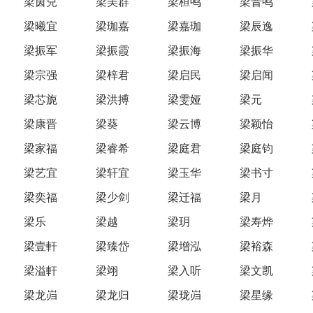
梁茵兒
梁美群
梁桓鸣
梁晋鸣
梁曦宜
梁珈嘉
梁嘉珈
梁辰逸
梁振军
梁振霞
梁振海
梁振华
梁宗强
梁梓君
梁启民
梁启闻
梁芯旎
梁洪搏
梁雯娅
梁元
梁康晋
梁葵
梁云博
梁颖怡
梁家福
梁睿希
梁庭君
梁庭钧
梁艺宜
梁轩宜
梁玉华
梁书寸
梁奕福
梁少剑
梁迁福
梁月
梁乐
梁越
梁玥
梁寿烨
梁壹軒
梁臻岱
梁增泓
梁裕森
梁溢軒
梁翊
梁入听
梁文凯
梁龙岿
梁龙归
梁珑岿
梁星缘