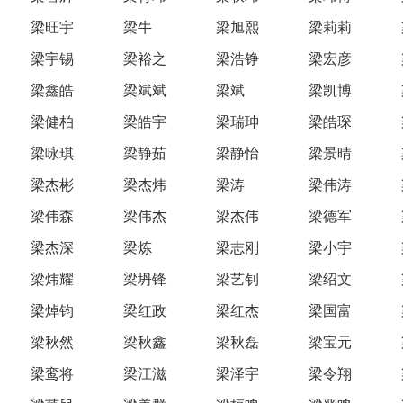
梁旺宇
梁牛
梁旭熙
梁莉莉
梁宇锡
梁裕之
梁浩铮
梁宏彦
梁鑫皓
梁斌斌
梁斌
梁凯博
梁健柏
梁皓宇
梁瑞珅
梁皓琛
梁咏琪
梁静茹
梁静怡
梁景晴
梁杰彬
梁杰炜
梁涛
梁伟涛
梁伟森
梁伟杰
梁杰伟
梁德军
梁杰深
梁炼
梁志刚
梁小宇
梁炜耀
梁坍锋
梁艺钊
梁绍文
梁焯钧
梁红政
梁红杰
梁国富
梁秋然
梁秋鑫
梁秋磊
梁宝元
梁鸾将
梁江滋
梁泽宇
梁令翔