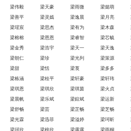
梁伟毅
梁天豪
梁雨微
梁懿萌
梁善平
梁灵嫣
梁逸晨
梁月亮
梁瑆宸
梁思杰
梁有为
梁木森
梁榕榕
梁恩恩
梁睿智
梁芯毓
梁金秀
梁浩宇
梁天一
梁天逸
梁朝仁
梁珍
梁光列
梁策源
梁甜
梁恬
梁莨
梁多多
梁栋涵
梁桂平
梁轩豪
梁轩玮
梁琪恩
梁琪欣
梁琪茵
梁火贞
梁晨帆
梁乐斌
梁鉝斌
梁运新
梁舒畅
梁芸
梁芷畅
梁芝畅
梁光霖
梁迅菲
梁溢婷
梁珂昕
梁珂欣
梁梓欣
梁露露
梁雨桐